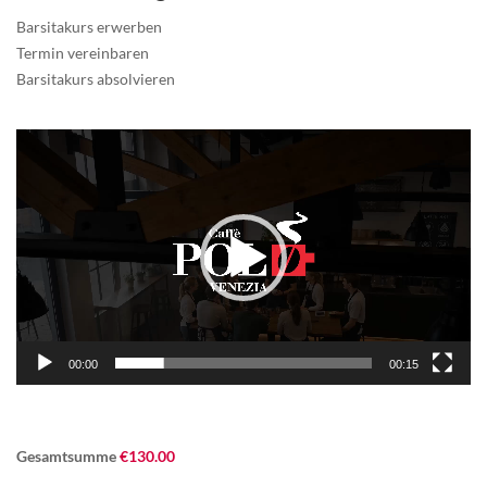
Barsitakurs erwerben
Termin vereinbaren
Barsitakurs absolvieren
Video-
Player
00:00
00:15
Gesamtsumme
€
130.00