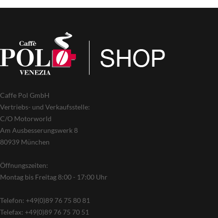
Caffe Pol GmbH
Vertriebs- und Verkaufsstelle:
C/O Motorworld
Am Ausbesserungswerk 8
80939 München
Öffnungszeiten:
Montag bis Freitag 8:00 - 17:00 Uhr
Telefon: +49(0)89 76 75 80 81
Telefax: +49(0)89 76 75 70 51