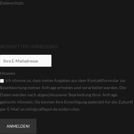
Datenschutz
NEWSLETTER-ANMELDUNG
Hinweis
Ich stimme zu, dass meine Angaben aus dem Kontaktformular zur
Beantwortung meiner Anfrage erhoben und verarbeitet werden. Die
Daten werden nach abgeschlossener Bearbeitung Ihrer Anfrage
gelöscht. Hinweis: Sie können Ihre Einwilligung jederzeit für die Zukunft
per E-Mail an info@caffepol.de widerrufen.