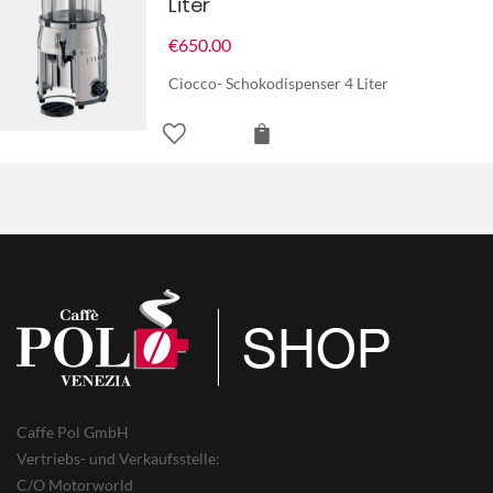
Liter
€
650.00
Ciocco- Schokodispenser 4 Liter
Caffe Pol GmbH
Vertriebs- und Verkaufsstelle:
C/O Motorworld