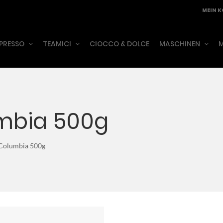
MEIN 
PRESSO
TEAMICI
CIOCCO & DOLCE
MASCHINEN
M
mbia 500g
Columbia 500g