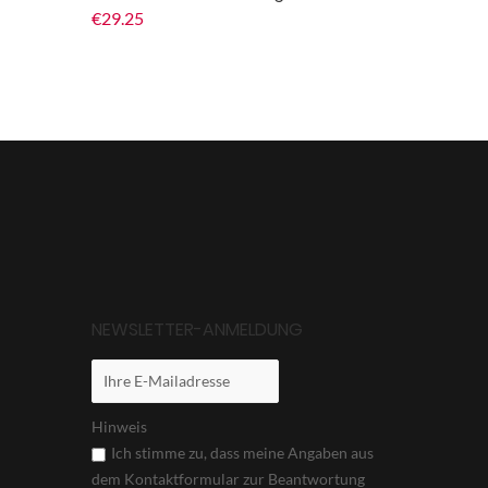
€
29.25
NEWSLETTER-ANMELDUNG
Hinweis
Ich stimme zu, dass meine Angaben aus
dem Kontaktformular zur Beantwortung