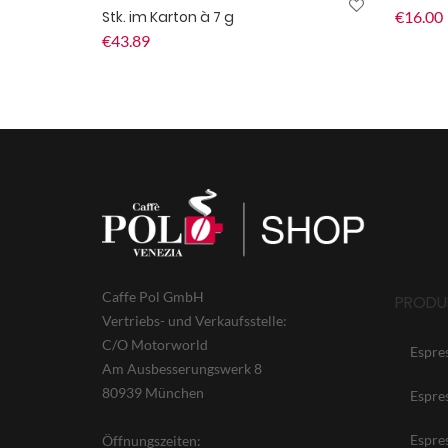
Stk. im Karton à 7 g
€
16.00
€
43.89
Caffe Pol GmbH
PRODU
Vertriebs- und Verkaufsstelle:
C/O Motorworld
Espre
Am Ausbesserungswerk 8
80939 München
Espre
Espre
Öffnungszeiten: