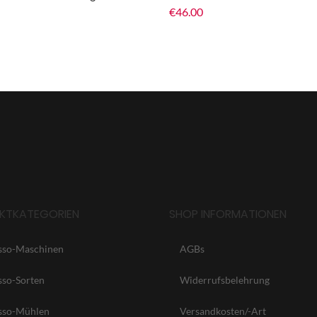
€
46.00
KTKATEGORIEN
SHOP INFORMATIONEN
sso-Maschinen
AGBs
sso-Sorten
Widerrufsbelehrung
sso-Mühlen
Versandkosten/-Art