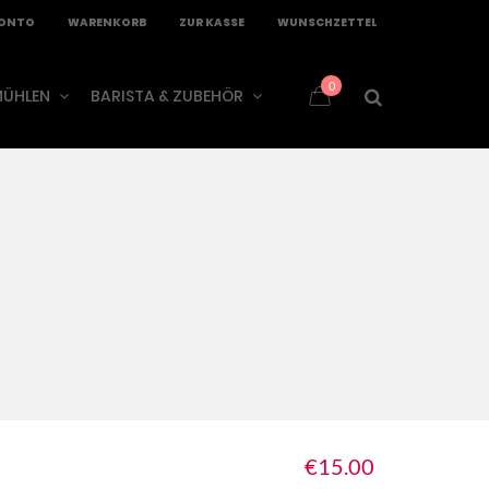
KONTO
WARENKORB
ZUR KASSE
WUNSCHZETTEL
0
ÜHLEN
BARISTA & ZUBEHÖR
€
15.00