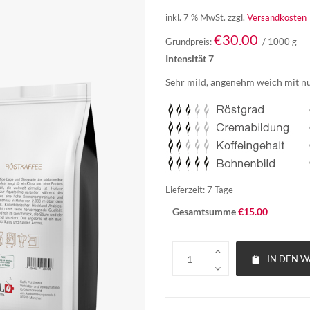
inkl. 7 % MwSt.
zzgl.
Versandkosten
€
30.00
Grundpreis:
/
1000
g
Intensität 7
Sehr mild, angenehm weich mit 
Lieferzeit:
7 Tage
Gesamtsumme
€
15.00
IN DEN 