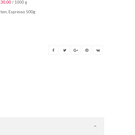
€
30.00
/
1000
g
rten
,
Espresso 500g