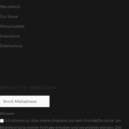
Warenkorb
Zur Kasse
Wunschzettel
Impressum
Datenschutz
NEWSLETTER-ANMELDUNG
Hinweis
Ich stimme zu, dass meine Angaben aus dem Kontaktformular zur
Beantwortung meiner Anfrage erhoben und verarbeitet werden. Die