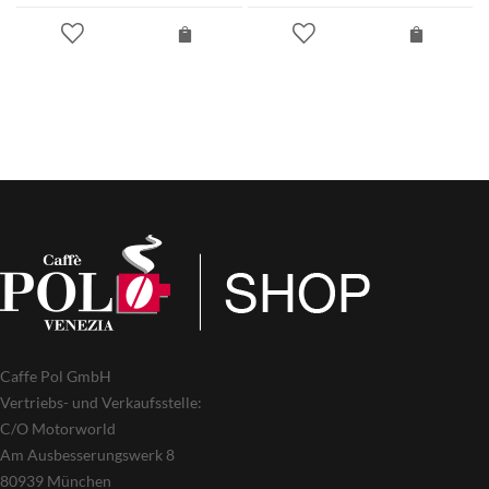
Caffe Pol GmbH
Vertriebs- und Verkaufsstelle:
C/O Motorworld
Am Ausbesserungswerk 8
80939 München