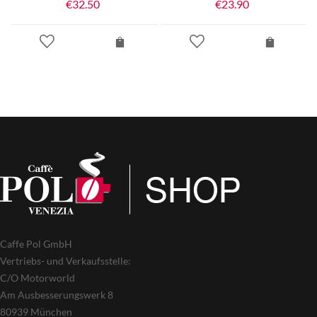
€
32.50
€
23.90
Caffe Pol GmbH
Vertriebs- und Verkaufsstelle:
C/O Motorworld
Am Ausbesserungswerk 8
80939 München