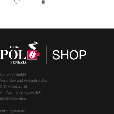
Caffe Pol GmbH
Vertriebs- und Verkaufsstelle:
C/O Motorworld
Am Ausbesserungswerk 8
80939 München
Öffnungszeiten: