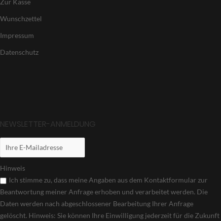
Zur Kasse
Wunschzettel
Impressum
Datenschutz
NEWSLETTER-ANMELDUNG
Hinweis
Ich stimme zu, dass meine Angaben aus dem Kontaktformular zur
Beantwortung meiner Anfrage erhoben und verarbeitet werden. Die
Daten werden nach abgeschlossener Bearbeitung Ihrer Anfrage
gelöscht. Hinweis: Sie können Ihre Einwilligung jederzeit für die Zukunft