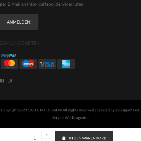
per E-Mail an info@caffepol.de widerrufen.
ZAHLUNGSARTEN
Copyright 2023 CAFFE POL GmbH® All Rights Reserved | Created by
sl design® Full-
Service Werbeagentur
IN DEN WARENKORB