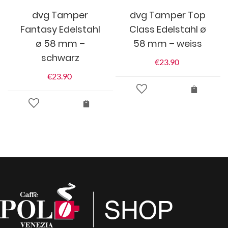
dvg Tamper
dvg Tamper Top
Fantasy Edelstahl
Class Edelstahl ø
ø 58 mm –
58 mm – weiss
schwarz
€
23.90
€
23.90