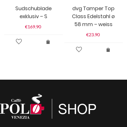
Sudschublade
dvg Tamper Top
exklusiv – S
Class Edelstahl ø
58 mm – weiss
€
169.90
€
23.90