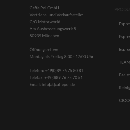
Caffe Pol GmbH
PRODU
Vertriebs- und Verkaufsstelle:
C/O Motorworld
Espre
Am Ausbesserungswerk 8
80939 München
Espre
Espre
Öffnungszeiten:
Montag bis Freitag 8:00 - 17:00 Uhr
TEAM
Telefon: +49(0)89 76 75 80 81
Baris
Telefax: +49(0)89 76 75 70 51
Email: info[at]caffepol.de
Reini
CIOCC