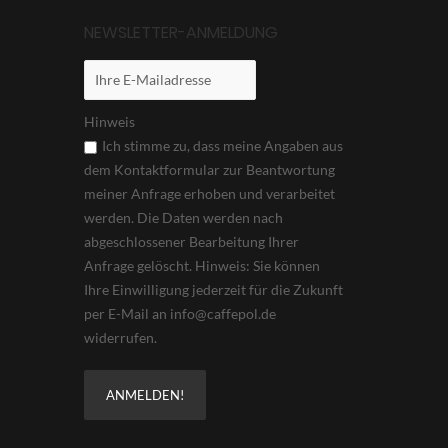
NEWSLETTER-ANMELDUNG
Hinweis
Ich stimme zu, dass meine Angaben aus
dem Kontaktformular zur Beantwortung
meiner Anfrage erhoben und verarbeitet
werden. Die Daten werden nach
abgeschlossener Bearbeitung Ihrer
Anfrage gelöscht. Hinweis: Sie können
Ihre Einwilligung jederzeit für die Zukunft
per E-Mail an info@caffepol.de
widerrufen.