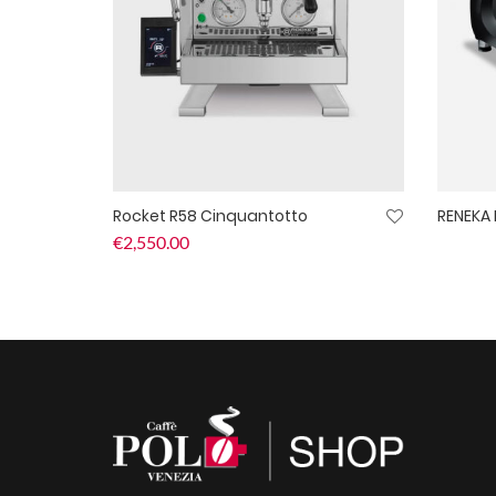
Rocket R58 Cinquantotto
RENEKA 
€
2,550.00