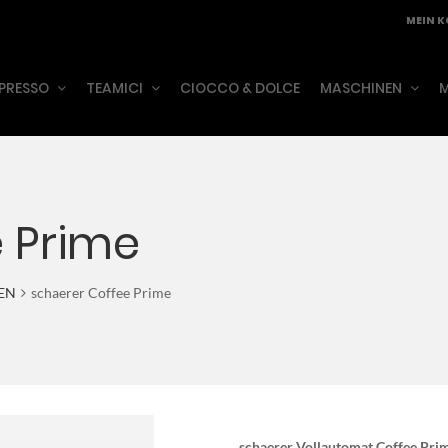
MEIN 
PRESSO
TEAMICI
CIOCCO & DOLCE
MASCHINEN
M
e Prime
EN
schaerer Coffee Prime
schaerer Vollautomat Coffee Pri