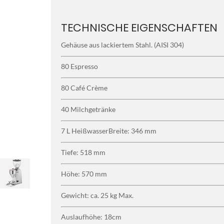
TECHNISCHE EIGENSCHAFTEN
Gehäuse aus lackiertem Stahl. (AISI 304)
80 Espresso
80 Café Crème
40 Milchgetränke
7 L HeißwasserBreite: 346 mm
Tiefe: 518 mm
Höhe: 570 mm
Gewicht: ca. 25 kg Max.
Auslaufhöhe: 18cm