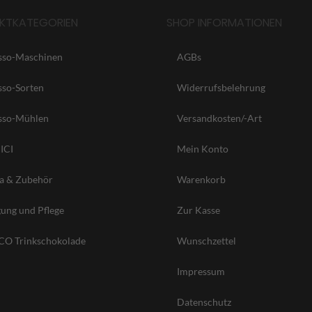
KTKATEGORIEN
SHOP INFORMATIONEN
sso-Maschinen
AGBs
sso-Sorten
Widerrufsbelehrung
sso-Mühlen
Versandkosten/-Art
ICI
Mein Konto
ta & Zubehör
Warenkorb
gung und Pflege
Zur Kasse
O Trinkschokolade
Wunschzettel
Impressum
Datenschutz