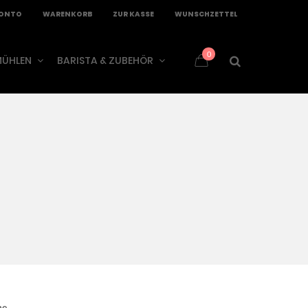
KONTO
WARENKORB
ZUR KASSE
WUNSCHZETTEL
0
ÜHLEN
BARISTA & ZUBEHÖR
me