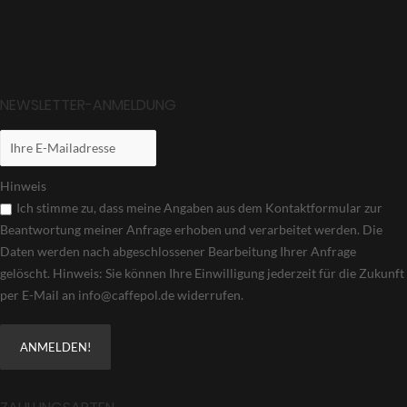
NEWSLETTER-ANMELDUNG
Hinweis
Ich stimme zu, dass meine Angaben aus dem Kontaktformular zur
Beantwortung meiner Anfrage erhoben und verarbeitet werden. Die
Daten werden nach abgeschlossener Bearbeitung Ihrer Anfrage
gelöscht. Hinweis: Sie können Ihre Einwilligung jederzeit für die Zukunft
per E-Mail an info@caffepol.de widerrufen.