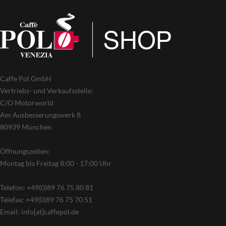
Caffe Pol GmbH
Vertriebs- und Verkaufsstelle:
C/O Motorworld
Am Ausbesserungswerk 8
80939 München
Öffnungszeiten:
Montag bis Freitag 8:00 - 17:00 Uhr
Telefon: +49(0)89 76 75 80 81
Telefax: +49(0)89 76 75 70 51
Email: info[at]caffepol.de