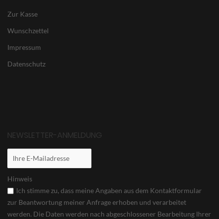
Zur Kasse
Wunschzettel
Impressum
Datenschutz
NEWSLETTER-ANMELDUNG
Hinweis
Ich stimme zu, dass meine Angaben aus dem Kontaktformular
zur Beantwortung meiner Anfrage erhoben und verarbeitet
werden. Die Daten werden nach abgeschlossener Bearbeitung Ihrer