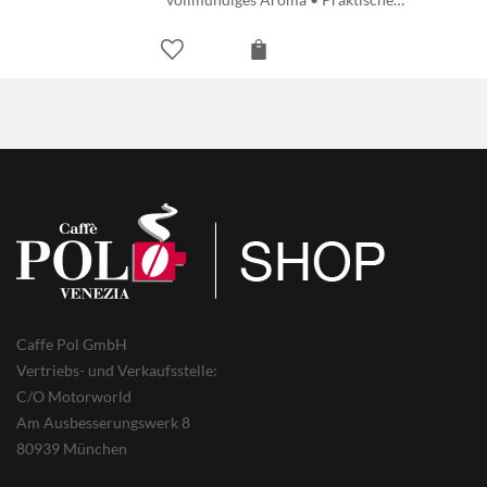
Caffe Pol GmbH
Vertriebs- und Verkaufsstelle:
C/O Motorworld
Am Ausbesserungswerk 8
80939 München