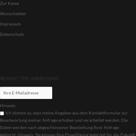
Zur Kasse
Wunschzettel
Impressum
Datenschutz
NEWSLETTER-ANMELDUNG
Hinweis
Ich stimme zu, dass meine Angaben aus dem Kontaktformular zur
Beantwortung meiner Anfrage erhoben und verarbeitet werden. Die
Daten werden nach abgeschlossener Bearbeitung Ihrer Anfrage
gelöscht. Hinweis: Sie können Ihre Einwilligung jederzeit für die Zukunft