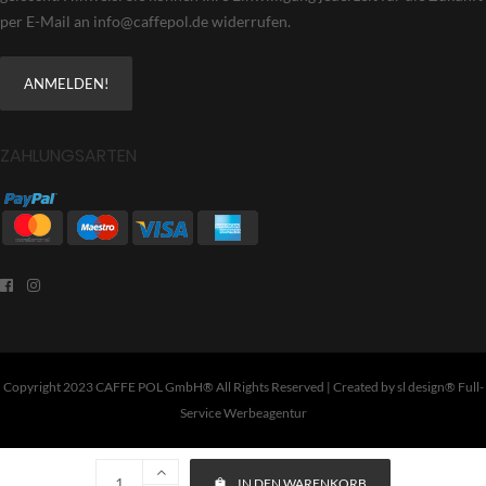
per E-Mail an info@caffepol.de widerrufen.
ZAHLUNGSARTEN
Copyright 2023 CAFFE POL GmbH® All Rights Reserved | Created by
sl design® Full-
Service Werbeagentur
IN DEN WARENKORB