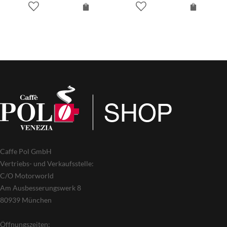
Caffe Pol GmbH
Vertriebs- und Verkaufsstelle:
C/O Motorworld
Am Ausbesserungswerk 8
80939 München
Öffnungszeiten: