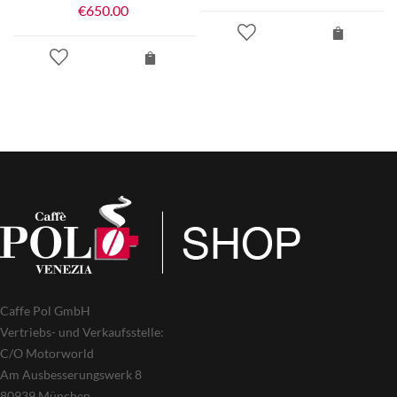
€
650.00
Caffe Pol GmbH
Vertriebs- und Verkaufsstelle:
C/O Motorworld
Am Ausbesserungswerk 8
80939 München