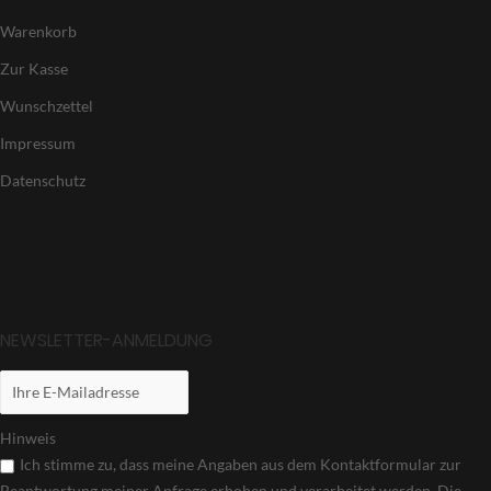
Warenkorb
Zur Kasse
Wunschzettel
Impressum
Datenschutz
NEWSLETTER-ANMELDUNG
Hinweis
Ich stimme zu, dass meine Angaben aus dem Kontaktformular zur
Beantwortung meiner Anfrage erhoben und verarbeitet werden. Die