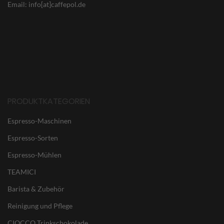
Email: info[at]caffepol.de
PRODUKTKATEGORIEN
Espresso-Maschinen
Espresso-Sorten
Espresso-Mühlen
TEAMICI
Barista & Zubehör
Reinigung und Pflege
CIOCCO Trinkschokolade