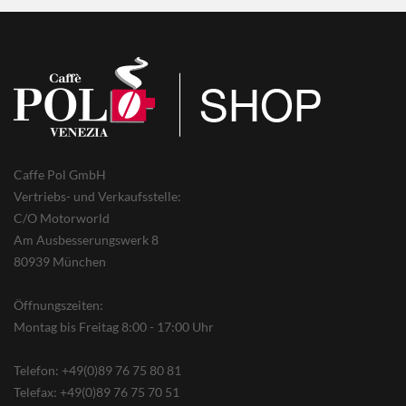
Caffe Pol GmbH
Vertriebs- und Verkaufsstelle:
C/O Motorworld
Am Ausbesserungswerk 8
80939 München
Öffnungszeiten:
Montag bis Freitag 8:00 - 17:00 Uhr
Telefon: +49(0)89 76 75 80 81
Telefax: +49(0)89 76 75 70 51