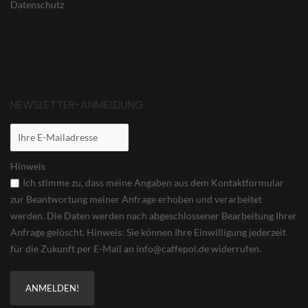
Datenschutz
NEWSLETTER-ANMELDUNG
Hinweis
Ich stimme zu, dass meine Angaben aus dem Kontaktformular
zur Beantwortung meiner Anfrage erhoben und verarbeitet
werden. Die Daten werden nach abgeschlossener Bearbeitung Ihrer
Anfrage gelöscht. Hinweis: Sie können Ihre Einwilligung jederzeit
für die Zukunft per E-Mail an info@caffepol.de widerrufen.