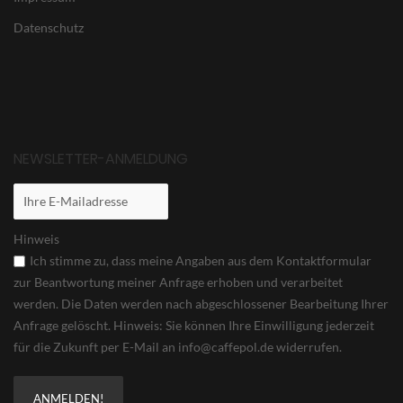
Datenschutz
NEWSLETTER-ANMELDUNG
Hinweis
Ich stimme zu, dass meine Angaben aus dem Kontaktformular
zur Beantwortung meiner Anfrage erhoben und verarbeitet
werden. Die Daten werden nach abgeschlossener Bearbeitung Ihrer
Anfrage gelöscht. Hinweis: Sie können Ihre Einwilligung jederzeit
für die Zukunft per E-Mail an info@caffepol.de widerrufen.