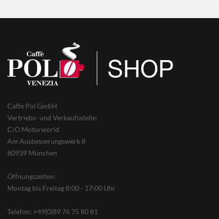
Caffe Pol GmbH
Vertriebs- und Verkaufsstelle:
C/O Motorworld
Am Ausbesserungswerk 8
80939 München
Öffnungszeiten:
Montag bis Freitag 8:00 - 17:00 Uhr
Telefon: +49(0)89 76 75 80 81