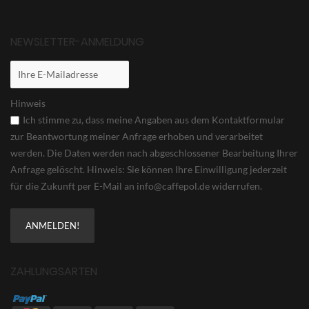
NEWSLETTER-ANMELDUNG
Hinweis
Ich stimme zu, dass meine Angaben aus dem Kontaktformular
zur Beantwortung meiner Anfrage erhoben und verarbeitet
werden. Die Daten werden nach abgeschlossener Bearbeitung Ihrer
Anfrage gelöscht. Hinweis: Sie können Ihre Einwilligung jederzeit
für die Zukunft per E-Mail an info@caffepol.de widerrufen.
ZAHLUNGSARTEN