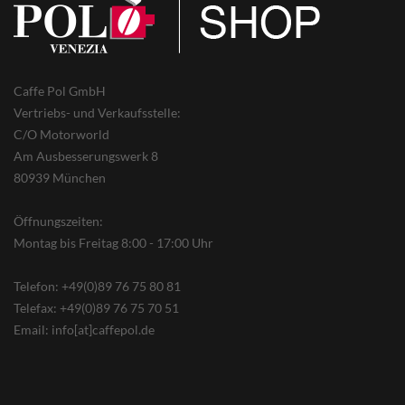
Caffe Pol GmbH
Vertriebs- und Verkaufsstelle:
C/O Motorworld
Am Ausbesserungswerk 8
80939 München
Öffnungszeiten:
Montag bis Freitag 8:00 - 17:00 Uhr
Telefon: +49(0)89 76 75 80 81
Telefax: +49(0)89 76 75 70 51
Email: info[at]caffepol.de