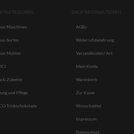
KTKATEGORIEN
SHOP INFORMATIONEN
sso-Maschinen
AGBs
sso-Sorten
Widerrufsbelehrung
sso-Mühlen
Versandkosten/-Art
ICI
Mein Konto
ta & Zubehör
Warenkorb
gung und Pflege
Zur Kasse
O Trinkschokolade
Wunschzettel
Impressum
Datenschutz