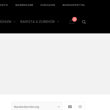
KONTO
WARENKORB
ZUR KASSE
WUNSCHZETTEL
0
ÜHLEN
BARISTA & ZUBEHÖR