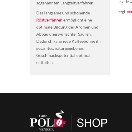
inkl. Mw
sogenannten Langzeitverfahren.
zzgl.
Ve
Das langsame und schonende
Röstverfahren
ermöglicht eine
optimale Bildung der Aromen und
Abbau unerwünschter Säuren.
Dadurch kann jede Kaffeebohne ihr
gesamtes, naturgegebenes
Geschmackspotential optimal
entfalten.