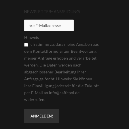
NEWSLETTER-ANMELDUNG
Hinweis
Ich stimme zu, dass meine Angaben aus
dem Kontaktformular zur Beantwortung
meiner Anfrage erhoben und verarbeitet
werden. Die Daten werden nach
abgeschlossener Bearbeitung Ihrer
Anfrage gelöscht. Hinweis: Sie können
Ihre Einwilligung jederzeit für die Zukunft
per E-Mail an info@caffepol.de
widerrufen.