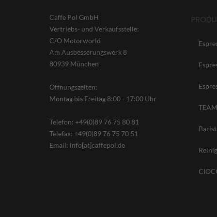
Caffe Pol GmbH
PRODU
Vertriebs- und Verkaufsstelle:
C/O Motorworld
Espre
Am Ausbesserungswerk 8
80939 München
Espre
Espre
Öffnungszeiten:
Montag bis Freitag 8:00 - 17:00 Uhr
TEAM
Telefon: +49(0)89 76 75 80 81
Baris
Telefax: +49(0)89 76 75 70 51
Email: info[at]caffepol.de
Reini
CIOCC