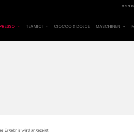
MEIN 
PRESSO
TEAMICI
CIOCCO & DOLCE
MASCHINEN
M
es Ergebnis wird angezeigt